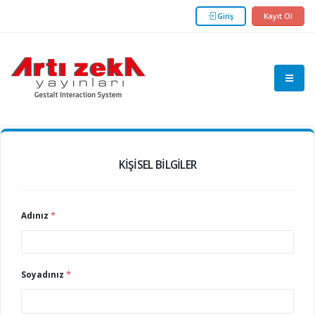
Giriş
Kayıt Ol
KIŞISEL BILGILER
*
Adınız
*
Soyadınız