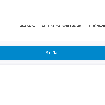
ANA SAYFA
AKILLI TAHTA UYGULAMALARI
KÜTÜPHAN
Sınıflar