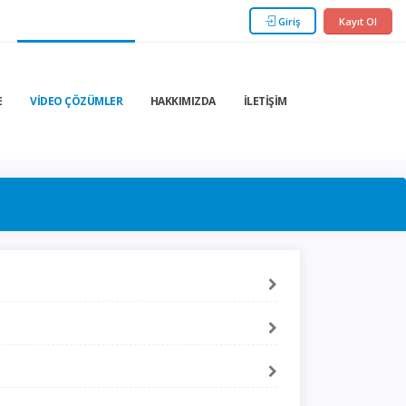
Giriş
Kayıt Ol
E
VIDEO ÇÖZÜMLER
HAKKIMIZDA
İLETIŞIM